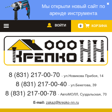
✖
Мы открыли новый сайт по
аренде инструмента
ВОЙТИ
КОРЗИНА
0
8 (831) 217-00-70
- ул.Новикова Прибоя, 14
8 (831) 217-00-40
- ул.Бекетова, 39
8 (831) 217-00-78
- АвтоМОЛЛ, Суздальская, 70
E-mail:
zakaz@krepko-nn.ru