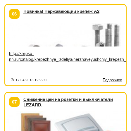
Новинка! Нержавеющий крепеж А2
06
http://krepko-
nn.ru/catalog/krepezhnye_izdeliya/nerzhaveyushchiy_krepezh_a
Подробнее
17.04.2018 12:22:00
Снижение цен на розетки и выключатели
07
LEZARD.