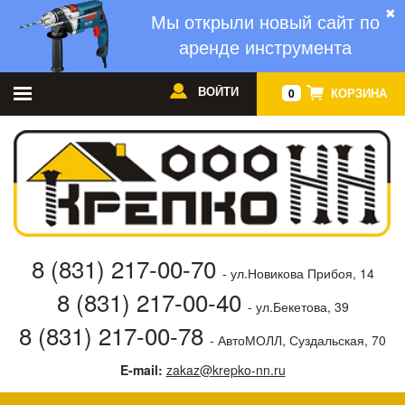
✖
Мы открыли новый сайт по
аренде инструмента
ВОЙТИ
КОРЗИНА
0
8 (831) 217-00-70
- ул.Новикова Прибоя, 14
8 (831) 217-00-40
- ул.Бекетова, 39
8 (831) 217-00-78
- АвтоМОЛЛ, Суздальская, 70
E-mail:
zakaz@krepko-nn.ru