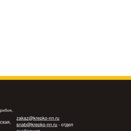
Прибоя,
zakaz@krepko-nn.ru
ьская,
snab@krepko-nn.ru
- отдел
снабжения