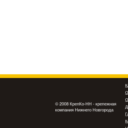
К
О
О
© 2008 КрепКо-НН - крепежная
Д
компания Нижнего Новгорода
Г
К