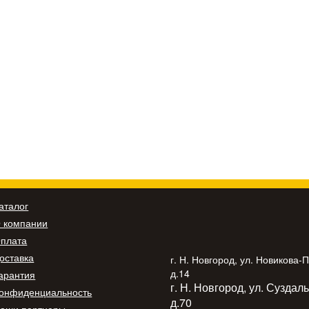
аталог
 компании
плата
оставка
г. Н. Новгород, ул. Новикова-
д.14
арантия
г. Н. Новгород, ул. Суздал
онфиденциальность
д.70