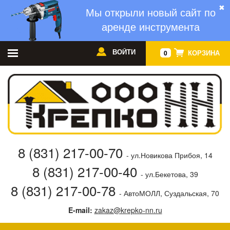
✖
Мы открыли новый сайт по
аренде инструмента
ВОЙТИ
КОРЗИНА
0
8 (831) 217-00-70
- ул.Новикова Прибоя, 14
8 (831) 217-00-40
- ул.Бекетова, 39
8 (831) 217-00-78
- АвтоМОЛЛ, Суздальская, 70
E-mail:
zakaz@krepko-nn.ru