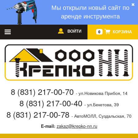
✖
Мы открыли новый сайт по
аренде инструмента
ВОЙТИ
КОРЗИНА
0
8 (831) 217-00-70
- ул.Новикова Прибоя, 14
8 (831) 217-00-40
- ул.Бекетова, 39
8 (831) 217-00-78
- АвтоМОЛЛ, Суздальская, 70
E-mail:
zakaz@krepko-nn.ru