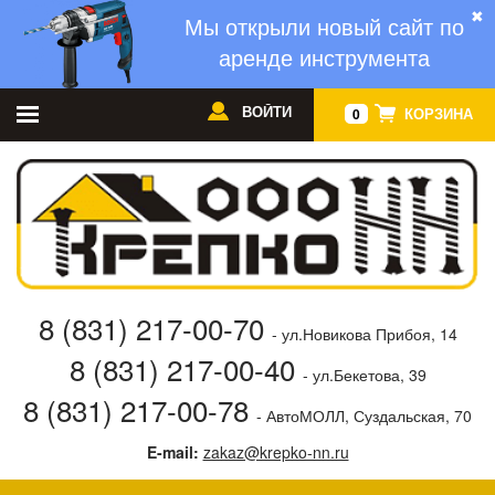
✖
Мы открыли новый сайт по
аренде инструмента
ВОЙТИ
КОРЗИНА
0
8 (831) 217-00-70
- ул.Новикова Прибоя, 14
8 (831) 217-00-40
- ул.Бекетова, 39
8 (831) 217-00-78
- АвтоМОЛЛ, Суздальская, 70
E-mail:
zakaz@krepko-nn.ru