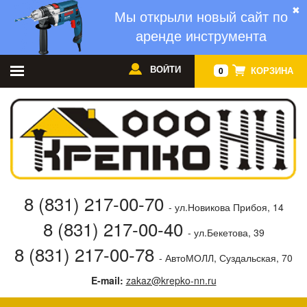
✖
Мы открыли новый сайт по
аренде инструмента
ВОЙТИ
КОРЗИНА
0
8 (831) 217-00-70
- ул.Новикова Прибоя, 14
8 (831) 217-00-40
- ул.Бекетова, 39
8 (831) 217-00-78
- АвтоМОЛЛ, Суздальская, 70
E-mail:
zakaz@krepko-nn.ru