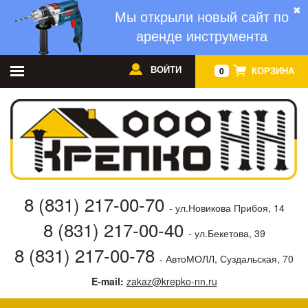
✖
Мы открыли новый сайт по
аренде инструмента
ВОЙТИ
КОРЗИНА
0
8 (831) 217-00-70
- ул.Новикова Прибоя, 14
8 (831) 217-00-40
- ул.Бекетова, 39
8 (831) 217-00-78
- АвтоМОЛЛ, Суздальская, 70
E-mail:
zakaz@krepko-nn.ru