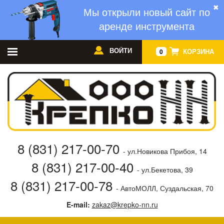
✖
Мы открыли новый сайт по
аренде инструмента
ВОЙТИ
КОРЗИНА
0
8 (831) 217-00-70
- ул.Новикова Прибоя, 14
8 (831) 217-00-40
- ул.Бекетова, 39
8 (831) 217-00-78
- АвтоМОЛЛ, Суздальская, 70
E-mail:
zakaz@krepko-nn.ru