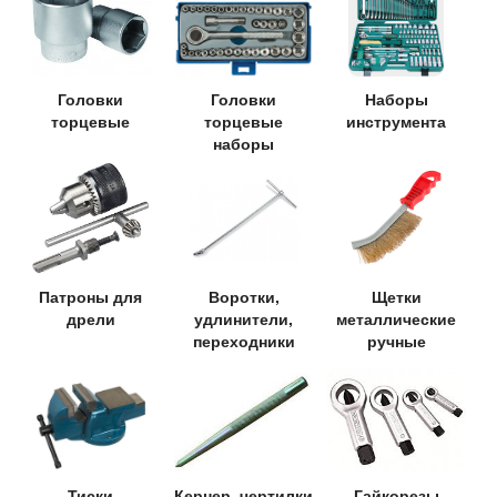
Головки
Головки
Наборы
торцевые
торцевые
инструмента
наборы
Патроны для
Воротки,
Щетки
дрели
удлинители,
металлические
переходники
ручные
Тиски
Кернер, чертилки
Гайкорезы