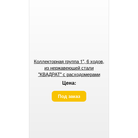
Коллекторная группа 1", 6 ходов,
из нержавеющей стали
"КВАДРАТ" с расходомерами
Damento Clima DCSS6
Цена:
Под заказ