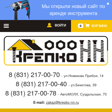
✖
Мы открыли новый сайт по
аренде инструмента
ВОЙТИ
КОРЗИНА
0
8 (831) 217-00-70
- ул.Новикова Прибоя, 14
8 (831) 217-00-40
- ул.Бекетова, 39
8 (831) 217-00-78
- АвтоМОЛЛ, Суздальская, 70
E-mail:
zakaz@krepko-nn.ru