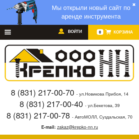
✖
Мы открыли новый сайт по
аренде инструмента
ВОЙТИ
КОРЗИНА
0
8 (831) 217-00-70
- ул.Новикова Прибоя, 14
8 (831) 217-00-40
- ул.Бекетова, 39
8 (831) 217-00-78
- АвтоМОЛЛ, Суздальская, 70
E-mail:
zakaz@krepko-nn.ru