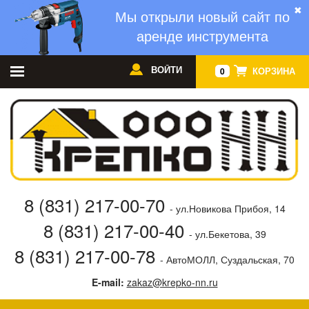
✖
Мы открыли новый сайт по
аренде инструмента
ВОЙТИ
КОРЗИНА
0
8 (831) 217-00-70
- ул.Новикова Прибоя, 14
8 (831) 217-00-40
- ул.Бекетова, 39
8 (831) 217-00-78
- АвтоМОЛЛ, Суздальская, 70
E-mail:
zakaz@krepko-nn.ru