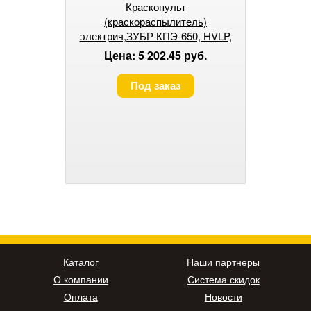
Краскопульт
(краскораспылитель)
электрич,ЗУБР КПЭ-650, HVLP,
0.8л, краскоперенос 0-700мл/мин
Цена: 5 202.45 руб.
Под заказ
Каталог
Наши партнеры
О компании
Система скидок
Оплата
Новости