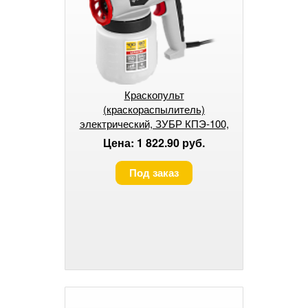
Краскопульт
(краскораспылитель)
электрический, ЗУБР КПЭ-100,
0.8 л, краскоперенос 0-300мл/мин
Цена: 1 822.90 руб.
Под заказ