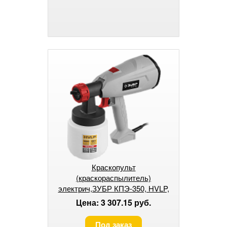
Краскопульт
(краскораспылитель)
электрич,ЗУБР КПЭ-350, HVLP,
0.8л, краскоперенос 0-700мл/мин
Цена: 3 307.15 руб.
Под заказ