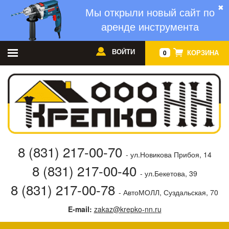
✖
Мы открыли новый сайт по
аренде инструмента
ВОЙТИ
КОРЗИНА
0
8 (831) 217-00-70
- ул.Новикова Прибоя, 14
8 (831) 217-00-40
- ул.Бекетова, 39
8 (831) 217-00-78
- АвтоМОЛЛ, Суздальская, 70
E-mail:
zakaz@krepko-nn.ru