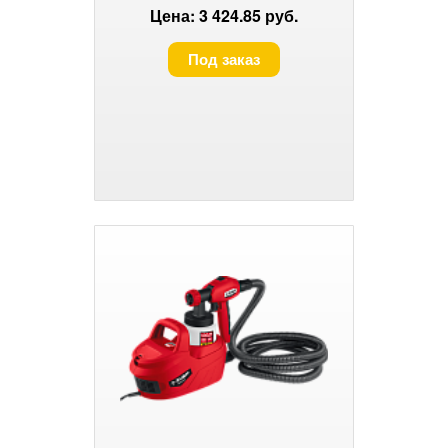
0.8л, краскоперенос 0-800мл/мин
Цена: 3 424.85 руб.
Под заказ