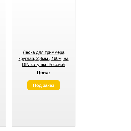
Леска для триммера
,
круглая, 2,4мм , 160м, на
DIN катушке Россия//
Denzel
Цена:
Под заказ