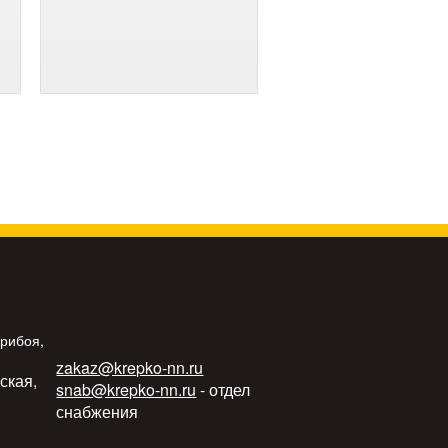
Прибоя,
zakaz@krepko-nn.ru
ьская,
snab@krepko-nn.ru
- отдел
снабжения