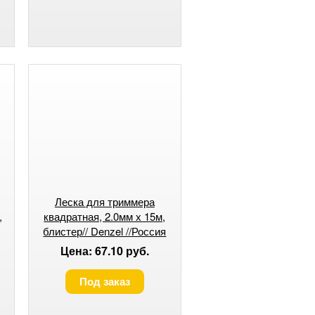
Леска для триммера
,
квадратная, 2.0мм х 15м,
блистер// Denzel //Россия
Цена: 67.10 руб.
Под заказ