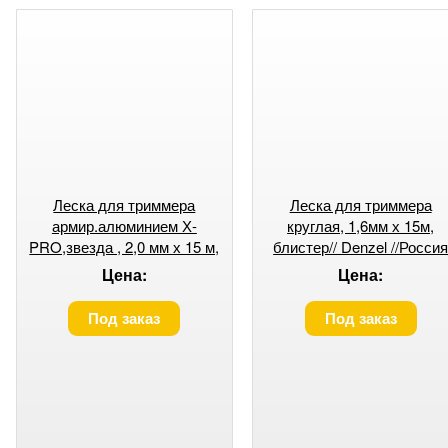
Леска для триммера
Леска для триммера
армир.алюминием Х-
круглая, 1,6мм х 15м,
PRO,звезда , 2,0 мм х 15 м,
блистер// Denzel //Росси
блистер// Denzel //Россия
Цена:
Цена:
Под заказ
Под заказ