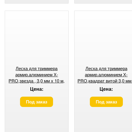
Леска для триммера
Леска для триммера
армир.алюминием Х-
армир.алюминием Х-
PRO,звезда , 3,0 мм х 10 м,
PRO,квадрат витой 3,0 мм
блистер// Denzel //Россия
10 м, блистер// Denzel //
Цена:
Цена:
Россия
Под заказ
Под заказ