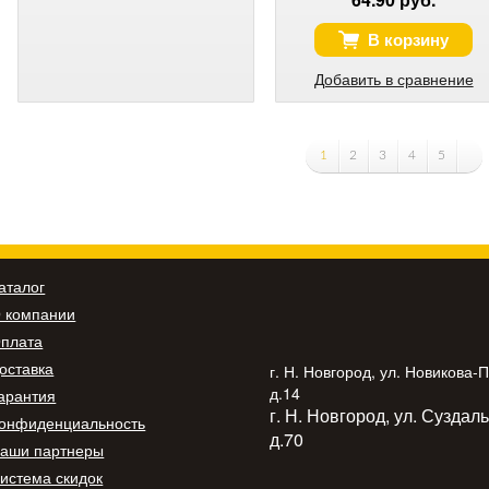
В корзину
Добавить в сравнение
1
2
3
4
5
аталог
 компании
плата
оставка
г. Н. Новгород, ул. Новикова-
д.14
арантия
г. Н. Новгород, ул. Суздал
онфиденциальность
д.70
аши партнеры
истема скидок