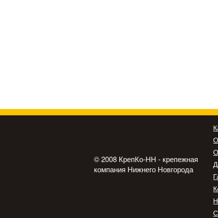
К
О
О
© 2008 КрепКо-НН - крепежная
Д
компания Нижнего Новгорода
Г
К
Н
С