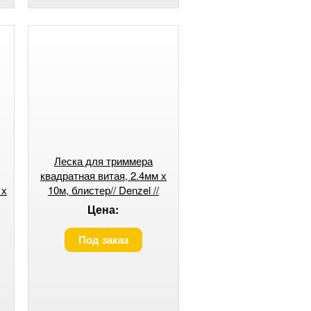
Леска для триммера
квадратная витая, 2.4мм х
 х
10м, блистер// Denzel //
Россия
Цена:
Под заказ