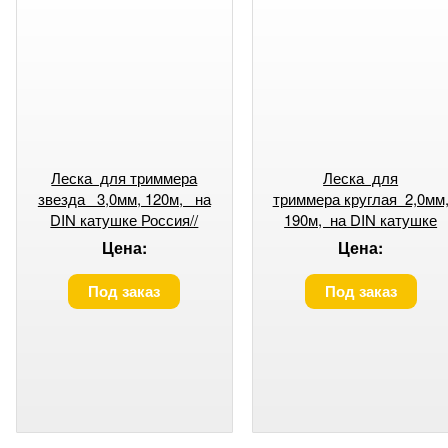
Леска для триммера
Леска для
звезда 3,0мм, 120м, на
триммера круглая 2,0мм
DIN катушке Россия//
190м, на DIN катушке
Denzel
Россия// Denzel
Цена:
Цена:
Под заказ
Под заказ