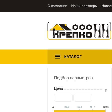
О компании
Наши партнеры
Новос
КАТАЛОГ
Подбор параметров
Цена
49
345
641
937
1233