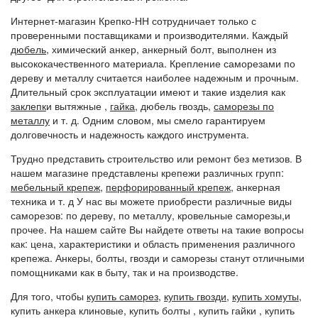
Интернет-магазин Крепко-НН сотрудничает только с
проверенными поставщиками и производителями. Каждый
дюбель
, химический анкер, анкерный болт, выполнен из
высококачественного материала. Крепление саморезами по
дереву и металлу считается наиболее надежным и прочным.
Длительный срок эксплуатации имеют и такие изделия как
заклепк
и вытяжные ,
гайка
, дюбель гвоздь,
саморезы по
металлу
и т. д. Одним словом, мы смело гарантируем
долговечность и надежность каждого инструмента.
Трудно представить строительство или ремонт без метизов. В
нашем магазине представлены крепежи различных групп:
мебельный крепеж
,
перфорированный крепеж
, анкерная
техника и т. д У нас вы можете приобрести различные виды
саморезов: по дереву, по металлу, кровельные саморезы,и
прочее. На нашем сайте Вы найдете ответы на такие вопросы
как: цена, характеристики и область применения различного
крепежа. Анкеры, болты, гвозди и саморезы станут отличными
помощниками как в быту, так и на производстве.
Для того, чтобы
купить саморез
,
купить гвозди
,
купить хомуты
,
купить анкера клиновые, купить болты , купить гайки , купить