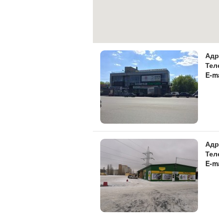
Адр
Тел
E-m
Адр
Тел
E-m