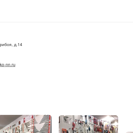
рибоя, д.14
ko-nn.ru