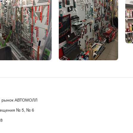
с1г рынок АВТОМОЛЛ
мещения № 5, № 6
78