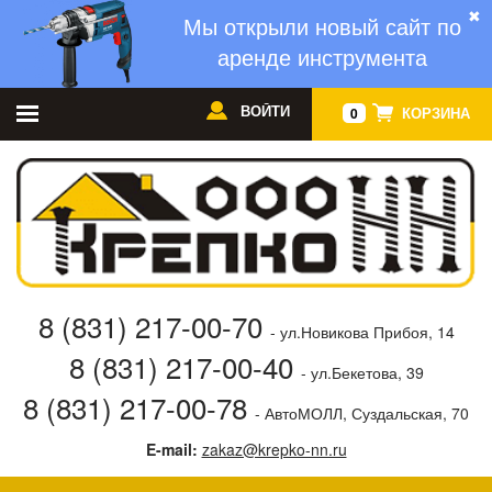
✖
Мы открыли новый сайт по
аренде инструмента
ВОЙТИ
КОРЗИНА
0
8 (831) 217-00-70
- ул.Новикова Прибоя, 14
8 (831) 217-00-40
- ул.Бекетова, 39
8 (831) 217-00-78
- АвтоМОЛЛ, Суздальская, 70
E-mail:
zakaz@krepko-nn.ru