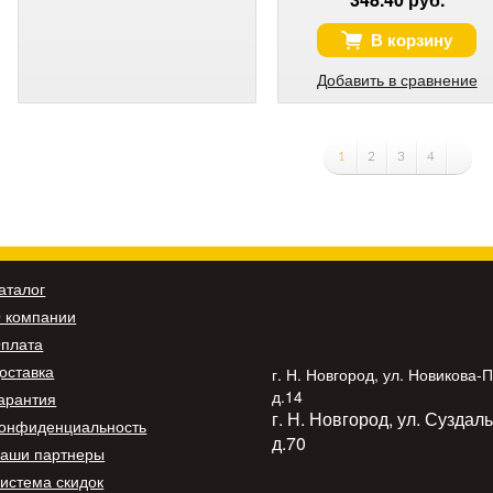
В корзину
Добавить в сравнение
1
2
3
4
аталог
 компании
плата
оставка
г. Н. Новгород, ул. Новикова-
д.14
арантия
г. Н. Новгород, ул. Суздал
онфиденциальность
д.70
аши партнеры
истема скидок