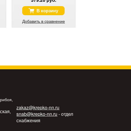
В корзину
Добавить в сравнение
Прибоя,
zakaz@krepko-nn.ru
ьская,
snab@krepko-nn.ru
- отдел
снабжения