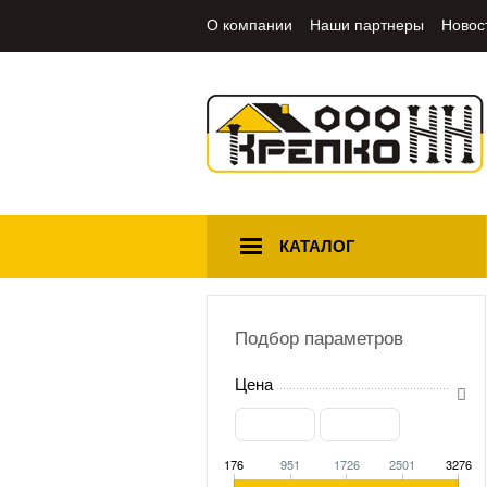
О компании
Наши партнеры
Новос
КАТАЛОГ
Подбор параметров
Цена
176
951
1726
2501
3276