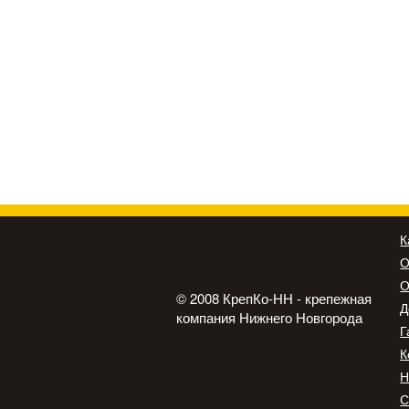
К
О
О
© 2008 КрепКо-НН - крепежная
Д
компания Нижнего Новгорода
Г
К
Н
С