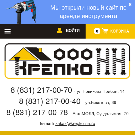
✖
Мы открыли новый сайт по
аренде инструмента
ВОЙТИ
КОРЗИНА
0
8 (831) 217-00-70
- ул.Новикова Прибоя, 14
8 (831) 217-00-40
- ул.Бекетова, 39
8 (831) 217-00-78
- АвтоМОЛЛ, Суздальская, 70
E-mail:
zakaz@krepko-nn.ru