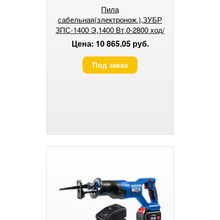
Пила
сабельная(электронож.),ЗУБР
ЗПС-1400 Э,1400 Вт,0-2800 ход/
мин,рез 255мм(дерево),20 мм
Цена: 10 865.05 руб.
(сталь)
Под заказ