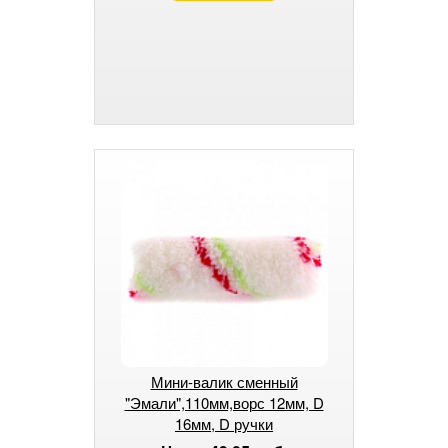
Мини-валик сменный
"Эмали",110мм,ворс 12мм, D
16мм, D ручки
6мм,полиамид,полиакрил//