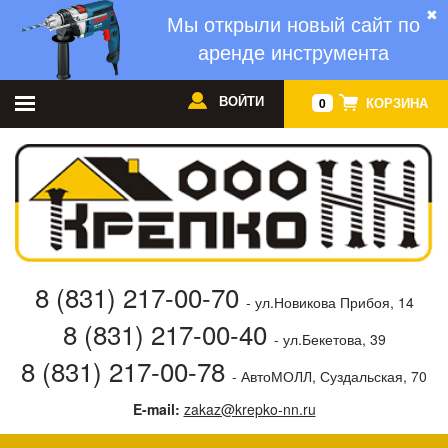
✖
Мы открыли новый сайт по
аренде инструмента
ВОЙТИ
КОРЗИНА
0
8 (831) 217-00-70
- ул.Новикова Прибоя, 14
8 (831) 217-00-40
- ул.Бекетова, 39
8 (831) 217-00-78
- АвтоМОЛЛ, Суздальская, 70
E-mail:
zakaz@krepko-nn.ru