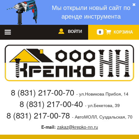
✖
Мы открыли новый сайт по
аренде инструмента
ВОЙТИ
КОРЗИНА
0
8 (831) 217-00-70
- ул.Новикова Прибоя, 14
8 (831) 217-00-40
- ул.Бекетова, 39
8 (831) 217-00-78
- АвтоМОЛЛ, Суздальская, 70
E-mail:
zakaz@krepko-nn.ru