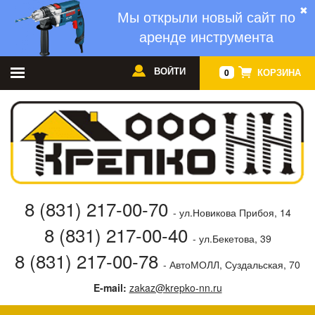
✖
Мы открыли новый сайт по
аренде инструмента
ВОЙТИ
КОРЗИНА
0
8 (831) 217-00-70
- ул.Новикова Прибоя, 14
8 (831) 217-00-40
- ул.Бекетова, 39
8 (831) 217-00-78
- АвтоМОЛЛ, Суздальская, 70
E-mail:
zakaz@krepko-nn.ru